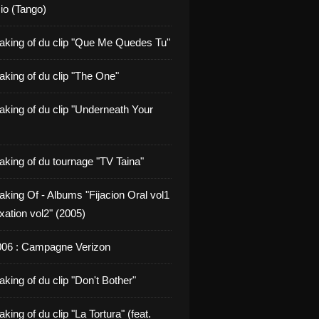
io (Tango)
aking of du clip "Que Me Quedes Tu"
aking of du clip "The One"
aking of du clip "Underneath Your
aking of du tournage "TV Taina"
aking Of - Albums "Fijacion Oral vol1
xation vol2" (2005)
006 : Campagne Verizon
king of du clip "Don't Bother"
king of du clip "La Tortura" (feat.