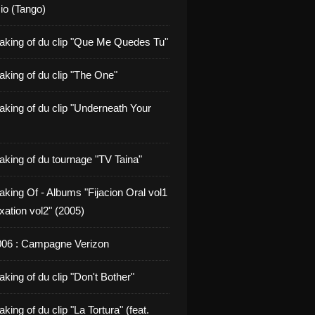
io (Tango)
aking of du clip "Que Me Quedes Tu"
aking of du clip "The One"
aking of du clip "Underneath Your
aking of du tournage "TV Taina"
aking Of - Albums "Fijacion Oral vol1
xation vol2" (2005)
006 : Campagne Verizon
king of du clip "Don't Bother"
king of du clip "La Tortura" (feat.