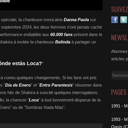
SUIVE
ée spéciale, la chanteuse mexicaine
Danna Paola
sur
 en septembre 2024, les deux femmes n'ont jamais caché
e performance endiablée aux
60.000 fans
présent dans le
NEWSL
 Shakira à invitée la chanteuse
Belinda
à partager un
Abonnez-
articles 
ónde estás Loca?
"
Email
t à connu quelques changements. Si les fans ont pris
s "
Dia de Enero
" et "
Entre Parentesis
" résonner dans
PAGES
 gros hits de Shakira à suscité quelques interrogations.
lo, la chanson "
Loca
" à tout bonnement disparue de la
1991 - M
de Enero" ou de "Sombras Nada Mas".
1993 - Ma
Oasis (C