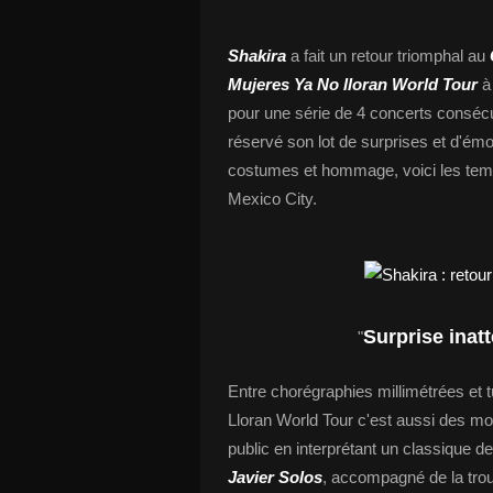
Shakira
a fait un retour triomphal au
Mujeres Ya No lloran World Tour
à 
pour une série de 4 concerts consécu
réservé son lot de surprises et d'ém
costumes et hommage, voici les temp
Mexico City.
Surprise inat
"
Entre chorégraphies millimétrées et t
Lloran World Tour c'est aussi des m
public en interprétant un classique d
Javier Solos
, accompagné de la tro