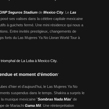
GNP Seguros Stadium
de
Mexico City
. Le
Las
posé ses valises dans la célèbre capitale mexicaine
tifs à guichets fermé. Une mini résidence qui nous a
otions. Entre invités prestigieux, changements de
s forts du Las Mujeres Ya No Lloran World Tour à
tendue et moment d'émotion
"
ubes d'hier et d'aujourd'hui, le Las Mujeres Ya No
oments suspendus dans le temps. Shakira a surpris le
e la musique mexicaine "
Sombras Nada Màs
" de
upe de Mariachi
Gama Mil
. Une réinterprétation