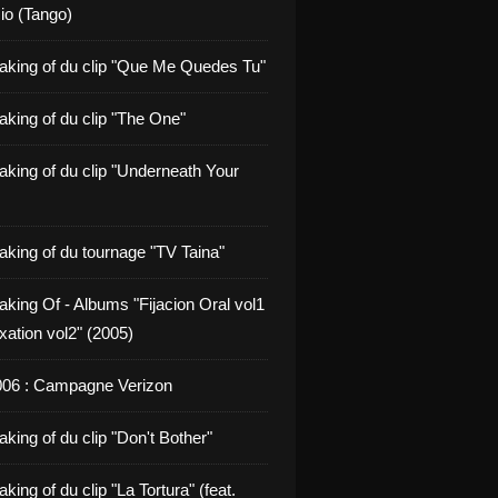
io (Tango)
aking of du clip "Que Me Quedes Tu"
aking of du clip "The One"
aking of du clip "Underneath Your
aking of du tournage "TV Taina"
aking Of - Albums "Fijacion Oral vol1
xation vol2" (2005)
006 : Campagne Verizon
king of du clip "Don't Bother"
king of du clip "La Tortura" (feat.