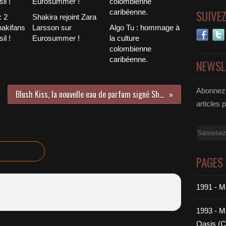
SUIVE
 2
Shakira rejoint Zara
hakifans
Larsson sur
Algo Tu : hommage à
il !
Eurosummer !
la culture
colombienne
caribéenne.
NEWSL
Abonnez-
Blush Kiss, la nouvelle eau de parfum signé Shakira.
articles 
Email
PAGES
1991 - M
1993 - Ma
Oasis (C