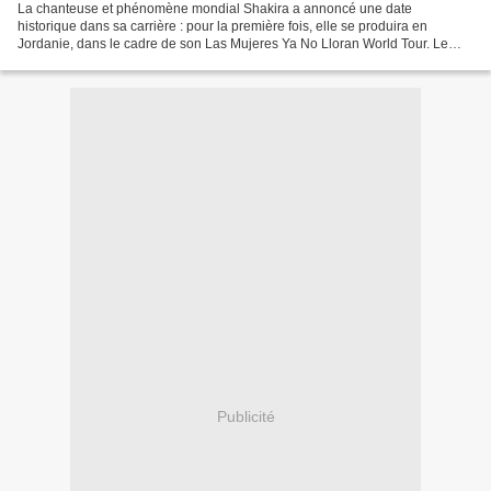
La chanteuse et phénomène mondial Shakira a annoncé une date
historique dans sa carrière : pour la première fois, elle se produira en
Jordanie, dans le cadre de son Las Mujeres Ya No Lloran World Tour. Le
show aura lieu le 28 mars prochain au Ayla Golf...
Publicité