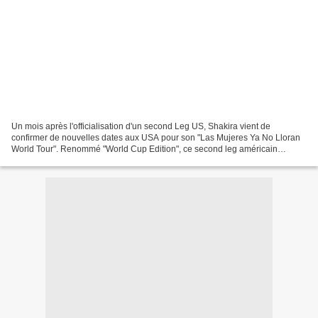
Un mois après l'officialisation d'un second Leg US, Shakira vient de
confirmer de nouvelles dates aux USA pour son "Las Mujeres Ya No Lloran
World Tour". Renommé "World Cup Edition", ce second leg américain
commencera le 13 juin à Inglewood en Californie...