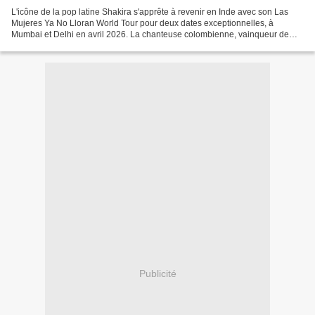
L'icône de la pop latine Shakira s'apprête à revenir en Inde avec son Las
Mujeres Ya No Lloran World Tour pour deux dates exceptionnelles, à
Mumbai et Delhi en avril 2026. La chanteuse colombienne, vainqueur de
deux Grammys Awards et détentrice d'un record...
Publicité