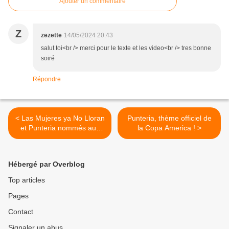
Ajouter un commentaire
Z
zezette
14/05/2024 20:43
salut toi<br /> merci pour le texte et les video<br /> tres bonne
soiré
Répondre
< Las Mujeres ya No Lloran
Punteria, thème officiel de
et Punteria nommés aux
la Copa America ! >
Heat Latin Music Awards !
Hébergé par Overblog
Top articles
Pages
Contact
Signaler un abus