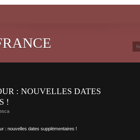
FRANCE
UR : NOUVELLES DATES
 !
resca