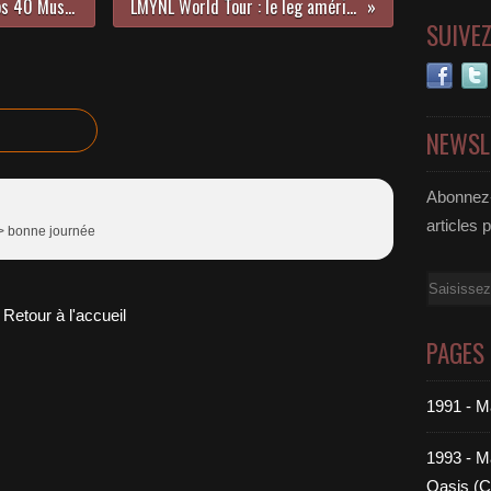
3 nominations pour Shakira aux Los 40 Music Awards 2024 !
LMYNL World Tour : le leg américain reporté !
SUIVE
NEWSL
Abonnez-
articles 
/> bonne journée
Email
Retour à l'accueil
PAGES
1991 - M
1993 - Ma
Oasis (C