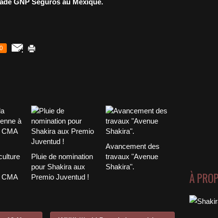
ade GNP Seguros au Mexique.
0
Avancement des
culture
Pluie de nomination
travaux "Avenue
pour Shakira aux
Shakira".
À PRO
x CMA
Premio Juventud !