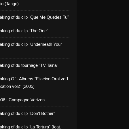
io (Tango)
aking of du clip "Que Me Quedes Tu"
aking of du clip "The One"
aking of du clip "Underneath Your
aking of du tournage "TV Taina"
aking Of - Albums "Fijacion Oral vol1
xation vol2" (2005)
006 : Campagne Verizon
king of du clip "Don't Bother"
king of du clip "La Tortura" (feat.