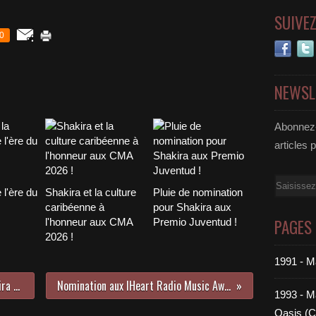
SUIVE
0
NEWSL
Abonnez-
articles 
Email
 l'ère du
Shakira et la culture
Pluie de nomination
caribéenne à
pour Shakira aux
PAGES
l'honneur aux CMA
Premio Juventud !
2026 !
1991 - M
Une arrivée triomphale pour Shakira au Mexique !
Nomination aux IHeart Radio Music Awards 2025 !
1993 - Ma
Oasis (C