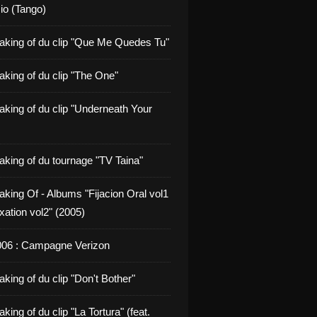
io (Tango)
aking of du clip "Que Me Quedes Tu"
aking of du clip "The One"
aking of du clip "Underneath Your
aking of du tournage "TV Taina"
aking Of - Albums "Fijacion Oral vol1
xation vol2" (2005)
006 : Campagne Verizon
king of du clip "Don't Bother"
king of du clip "La Tortura" (feat.