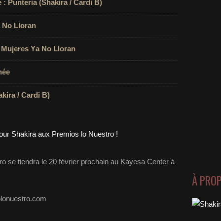
 : Punteria (Shakira / Cardi B)
 No Lloran
 Mujeres Ya No Lloran
née
kira / Cardi B)
o se tiendra le 20 février prochain au Kayesa Center à
À PRO
olonuestro.com