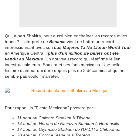
Qui, à part Shakira, peut aussi bien enchaîner les records et les
tubes ? L’interprète de
Besame
vient de battre un record
impressionnant avec son
Las Mujeres Ya No Lloran World Tour
en Amérique Central :
plus d'un million de billets ont été
vendu au Mexique
. Un nouveau record qui réaffirme le lien
indestructible entre Shakira et ses fans mexicains. Une belle
histoire d'amour qui dure depuis plus de 3 décennies et qui ne
semble pas vouloir s'arrêter.
Pour rappel, la "Fiesta Mexicana" passera par
:
11 aout
au
Caliente Stadium
à
Tijuana
14 aout
au
Heroes de Nacozari Stadium
à
Hermosillo
17 aout
au
Olympico Stadium de l'UACH
à
Chihuahua
20 aout
au
Corona Stadium
à
Torreon