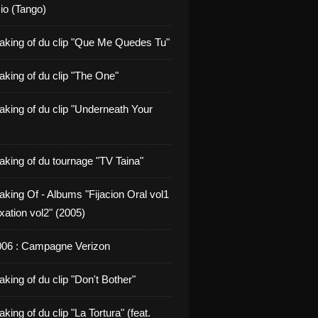
io (Tango)
aking of du clip "Que Me Quedes Tu"
aking of du clip "The One"
aking of du clip "Underneath Your
aking of du tournage "TV Taina"
aking Of - Albums "Fijacion Oral vol1
xation vol2" (2005)
006 : Campagne Verizon
king of du clip "Don't Bother"
king of du clip "La Tortura" (feat.