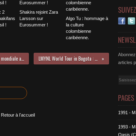
SUIVE
 2
Shakira rejoint Zara
hakifans
Larsson sur
Algo Tu : hommage à
il !
Eurosummer !
la culture
colombienne
NEWSL
caribéenne.
Abonnez-
Shakira honnorée en tant qu'icône mondiale aux "Live Music Summit".
LMYNL World Tour in Bogota : photos + résumé !
articles 
Email
PAGES
1991 - M
Retour à l'accueil
1993 - Ma
Oasis (C