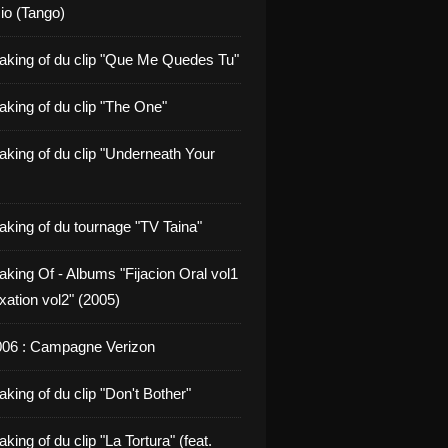
io (Tango)
aking of du clip "Que Me Quedes Tu"
aking of du clip "The One"
aking of du clip "Underneath Your
aking of du tournage "TV Taina"
aking Of - Albums "Fijacion Oral vol1
xation vol2" (2005)
006 : Campagne Verizon
king of du clip "Don't Bother"
king of du clip "La Tortura" (feat.