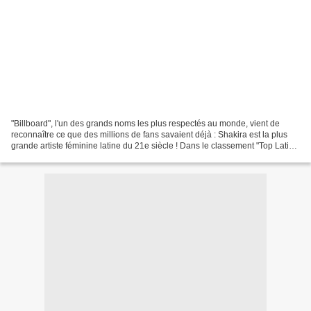
"Billboard", l'un des grands noms les plus respectés au monde, vient de
reconnaître ce que des millions de fans savaient déjà : Shakira est la plus
grande artiste féminine latine du 21e siècle ! Dans le classement "Top Latin
Artists of the 21st Century",...