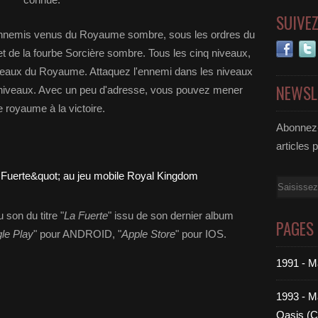
SUIVE
s ennemis venus du Royaume sombre, sous les ordres du
 de la fourbe Sorcière sombre. Tous les cinq niveaux,
niveaux du Royaume. Attaquez l'ennemi dans les niveaux
NEWSL
niveaux. Avec un peu d'adresse, vous pouvez mener
e royaume à la victoire.
Abonnez-
articles 
Email
 son du titre "
La Fuerte
" issu de son dernier album
PAGES
le Play
" pour ANDROID, "
Apple Store
" pour IOS.
1991 - M
1993 - Ma
Oasis (C