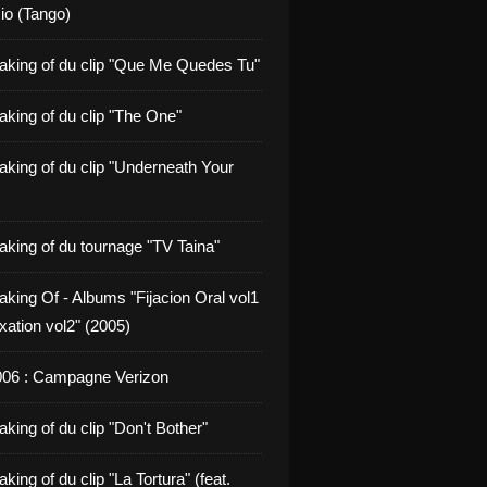
io (Tango)
aking of du clip "Que Me Quedes Tu"
aking of du clip "The One"
aking of du clip "Underneath Your
aking of du tournage "TV Taina"
aking Of - Albums "Fijacion Oral vol1
xation vol2" (2005)
006 : Campagne Verizon
king of du clip "Don't Bother"
king of du clip "La Tortura" (feat.