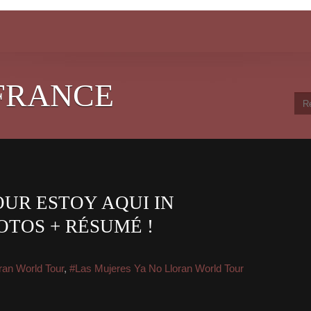
FRANCE
UR ESTOY AQUI IN
OTOS + RÉSUMÉ !
ran World Tour
,
#Las Mujeres Ya No Lloran World Tour