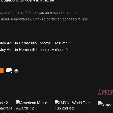
 Cuando
et de
Poem to a Horse
?
au costume n'a été aperçu, en revanche, sur les
jusqu'à Inevitable), Shakira portait en accessoire une
0
À PRO