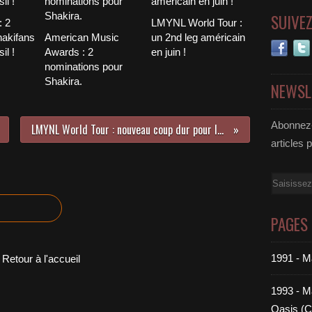
SUIVE
 2
LMYNL World Tour :
hakifans
American Music
un 2nd leg américain
il !
Awards : 2
en juin !
nominations pour
Shakira.
NEWSL
Abonnez-
LMYNL World Tour : nouveau coup dur pour les fans dominicains.
articles 
Email
PAGES
1991 - M
Retour à l'accueil
1993 - Ma
Oasis (C