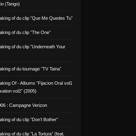
io (Tango)
aking of du clip "Que Me Quedes Tu"
aking of du clip "The One"
aking of du clip "Underneath Your
aking of du tournage "TV Taina"
aking Of - Albums "Fijacion Oral vol1
xation vol2" (2005)
006 : Campagne Verizon
king of du clip "Don't Bother"
king of du clip "La Tortura" (feat.