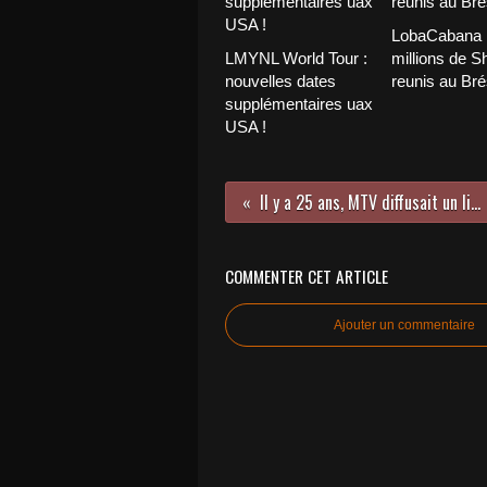
LobaCabana :
LMYNL World Tour :
millions de S
nouvelles dates
reunis au Brés
supplémentaires uax
USA !
Il y a 25 ans, MTV diffusait un live d'anthologie.
COMMENTER CET ARTICLE
Ajouter un commentaire