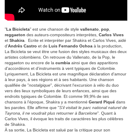
"
La Bicicleta
" est une chanson de style
vallenato
,
pop
,
reggaeton
des auteurs-compositeurs interprètes,
Carlos Vives
et
Shakira
. Ecrite et interpréter par Shakira et Carlos Vives, aidé
d'
Andrès Castro
et de
Luis Fernando Ochoa
à la production,
La Bicicleta se veut être une fusion des styles musicaux des deux
artistes colombiens. On retrouve du Vallenato, de la Pop, le
reggaeton ou encore de la
cumbia
ainsi que des apparitions
d'accordéons et d'instruments à vent typiques de Colombie.
Lyriquement, La Bicicleta est une magnifique déclaration d'amour
à leur pays, à ses régions et à ses habitants. Une chanson
qualifiée de "
nostalgique
", décrivant l'excursion à vélo du duo
vers des lieux symboliques de leurs enfances, ainsi que des
endroits typiques de Colombie. Et comme 99,9% de ses
chansons à l'époque, Shakira y a mentionné
Gerard Piqué
dans
les paroles. Elle affirme que "
S'il visitait le parc national naturel de
Tayrona, il ne voudrait plus retourner à Barcelone
". Quant à
Carlos Vives, il évoque les traits de caractères les plus célèbres
de Shakira.
À sa sortie, La Bicicleta est salué par la critique pour son