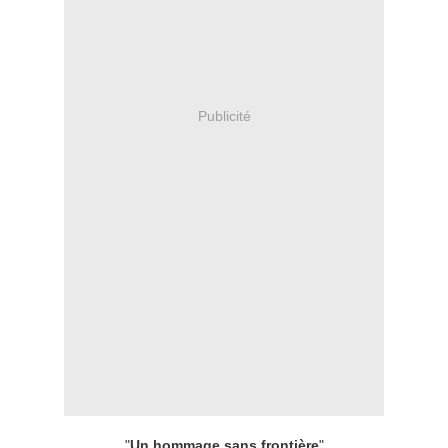
Publicité
"
Un hommage sans frontière
"