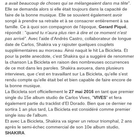
a avait beaucoup de choses qui se mélangeaient dans ma tête
".
Elle se demanda alors si elle était toujours dans la capacité de
faire de la bonne musique. Elle se souvient également avoir
songé à prendre sa retraite et à se consacrer entièrement à sa
famille. Ce à quoi son compagnon de l'époque,
Gerard Piqué
,
répondit : "
quand tu n'aura plus rien à dire et ce moment n'est
pas arrivé
". Avec l'aide d'Andrès Castro, collaborateur de longue
date de Carlos, Shakira va y rajouter quelques couplets
supplémentaires au morceau. Ainsi naquit le hit La Bicicleta. Et
pour la petite anecdote, c'est Shakira qui a suggéré de renommer
la chanson La Bicicleta en raison des nombreuses occurrences
de ce mot dans les paroles. Shakira avouera, dans plusieurs
interviews, que c'est en travaillant sur La Bicicleta, qu'elle s'est
rendu compte qu'elle était bel et bien capable de faire encore de
la bonne musique.
La Bicicleta sort officiellement le
27 mai 2016
en tant que premier
single du 15e album studio de Carlos Vives, "
VIVES
" et fera
également partie du tracklist d'El Dorado. Bien que ce dernier ne
sortira 1 an plus tard, La Bicicleta est considéré comme premier
single issu de l'album.
Et avec La Bicicleta, Shakira va signer un retour triomphal, 2 ans
après le semi-échec commercial de son 10e album studio,
SHAKIRA
.