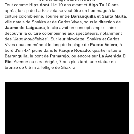
Tout comme
Hips dont Lie
10 ans avant et
Algo Tu
10 ans
après, le clip de La Bicicleta se veut être un hommage à la
culture colombienne. Tourné entre
Barranquilla
et
Santa Marta
,
ville natals de Shakira et de Carlos Vives, sous la direction de
Jaume de Laiguana
, le clip avait un concept simple : faire
découvrir la culture colombienne aux spectateurs, notamment
des "
lieux inoubliables
". Sur leur bicyclette, Shakira et Carlos
Vives nous emmènent le long de la plage de
Puerto Velero
, à
bord d'un 4x4 jaune dans le
Parque Rosado
, quartier situé à
Barranquilla, le pont de
Pumarejo
, ou encore sur
La Avenida El
Río
. Avenue ou sera érigée, 7 ans plus tard, une statue en
bronze de 6,5 m à l'effigie de Shakira.