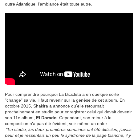
outre Atlantique, l'ambiance était toute autre.
Pour comprendre pourquoi La Bicicleta à en quelque sorte
"changé" sa vie, il faut revenir sur la genèse de cet album. En
octobre 2015, Shakira a annoncé qu'elle retournait
prochainement en studio pour enregistrer celui qui devait devenir
son 11e album,
El Dorado
. Cependant, son retour à la
composition n'a pas été évident, voir même un enfer.
"
En studio, les deux premières semaines ont été difficiles, j'avais
peur et je ressentais un peu le syndrome de la page blanche, il y