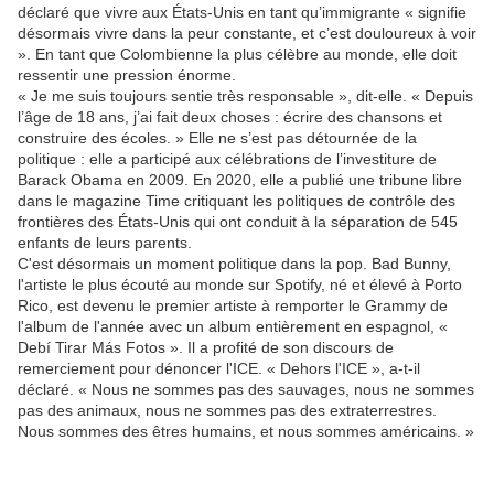
déclaré que vivre aux États-Unis en tant qu’immigrante « signifie
désormais vivre dans la peur constante, et c’est douloureux à voir
». En tant que Colombienne la plus célèbre au monde, elle doit
ressentir une pression énorme.
« Je me suis toujours sentie très responsable », dit-elle. « Depuis
l’âge de 18 ans, j’ai fait deux choses : écrire des chansons et
construire des écoles. » Elle ne s’est pas détournée de la
politique : elle a participé aux célébrations de l’investiture de
Barack Obama en 2009. En 2020, elle a publié une tribune libre
dans le magazine Time critiquant les politiques de contrôle des
frontières des États-Unis qui ont conduit à la séparation de 545
enfants de leurs parents.
C'est désormais un moment politique dans la pop. Bad Bunny,
l'artiste le plus écouté au monde sur Spotify, né et élevé à Porto
Rico, est devenu le premier artiste à remporter le Grammy de
l'album de l'année avec un album entièrement en espagnol, «
Debí Tirar Más Fotos ». Il a profité de son discours de
remerciement pour dénoncer l'ICE. « Dehors l'ICE », a-t-il
déclaré. « Nous ne sommes pas des sauvages, nous ne sommes
pas des animaux, nous ne sommes pas des extraterrestres.
Nous sommes des êtres humains, et nous sommes américains. »