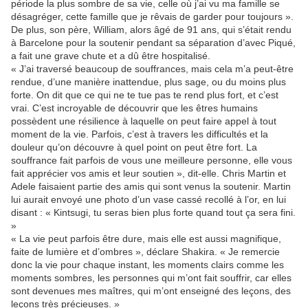
période la plus sombre de sa vie, celle où j’ai vu ma famille se
désagréger, cette famille que je rêvais de garder pour toujours ».
De plus, son père, William, alors âgé de 91 ans, qui s’était rendu
à Barcelone pour la soutenir pendant sa séparation d’avec Piqué,
a fait une grave chute et a dû être hospitalisé.
« J’ai traversé beaucoup de souffrances, mais cela m’a peut-être
rendue, d’une manière inattendue, plus sage, ou du moins plus
forte. On dit que ce qui ne te tue pas te rend plus fort, et c’est
vrai. C’est incroyable de découvrir que les êtres humains
possèdent une résilience à laquelle on peut faire appel à tout
moment de la vie. Parfois, c’est à travers les difficultés et la
douleur qu’on découvre à quel point on peut être fort. La
souffrance fait parfois de vous une meilleure personne, elle vous
fait apprécier vos amis et leur soutien », dit-elle. Chris Martin et
Adele faisaient partie des amis qui sont venus la soutenir. Martin
lui aurait envoyé une photo d’un vase cassé recollé à l’or, en lui
disant : « Kintsugi, tu seras bien plus forte quand tout ça sera fini.
»
« La vie peut parfois être dure, mais elle est aussi magnifique,
faite de lumière et d’ombres », déclare Shakira. « Je remercie
donc la vie pour chaque instant, les moments clairs comme les
moments sombres, les personnes qui m’ont fait souffrir, car elles
sont devenues mes maîtres, qui m’ont enseigné des leçons, des
leçons très précieuses. »