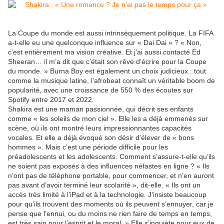
La Coupe du monde est aussi intrinsèquement politique. La FIFA
a-t-elle eu une quelconque influence sur « Dai Dai » ? « Non,
c'est entièrement ma vision créative. Et j’ai aussi contacté Ed
Sheeran… il m’a dit que c’était son rêve d’écrire pour la Coupe
du monde. » Burna Boy est également un choix judicieux : tout
comme la musique latine, l’afrobeat connaît un véritable boom de
popularité, avec une croissance de 550 % des écoutes sur
Spotify entre 2017 et 2022.
Shakira est une maman passionnée, qui décrit ses enfants
comme « les soleils de mon ciel ». Elle les a déjà emmenés sur
scène, où ils ont montré leurs impressionnantes capacités
vocales. Et elle a déjà évoqué son désir d’élever de « bons
hommes ». Mais c’est une période difficile pour les
préadolescents et les adolescents. Comment s’assure-t-elle qu’ils
ne soient pas exposés à des influences néfastes en ligne ? « Ils
n’ont pas de téléphone portable, pour commencer, et n’en auront
pas avant d’avoir terminé leur scolarité », dit-elle. « Ils ont un
accès très limité à l’iPad et à la technologie. J’insiste beaucoup
pour qu’ils trouvent des moments où ils peuvent s’ennuyer, car je
pense que l’ennui, ou du moins ne rien faire de temps en temps,
est très sain pour l’esprit et le moral. » Elle s’inquiète pour eux de