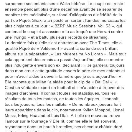
surnomme ses enfants ses « Waka bébés». Le couple est resté
ensemble pendant plus d’une décennie avant de se séparer de
manière très médiatisée, sur fond d’allégations d’infidélité de la
part de Piqué. Shakira a riposté en sortant l’un des morceaux les
plus cinglants à ce jour : « BZRP Music Sessions, Vol. 53 », qui
contenait le couplet assassine « tu as troqué une Ferrari contre
une Twingo » et a battu plusieurs records de streaming.
La dernière fois qu’elle s’est entretenue avec The Times, elle a
qualifié Piqué de « Voldemort » avant la sortie de son brillant
album sur la séparation, « Las Mujeres Ya No Lloran ». Mais tout
cela appartient désormais au passé. Aujourd’hui, elle se montre
plus indulgente envers son ex, déclarant : « Je garderai toujours
dans mon cœur cette gratitude envers le père de mes enfants et
pour m’avoir aidée à devenir la mère que je suis aujourd’hui. »
Elle raconte que Milan l'a aidée pour le clip de « Dai Dai ». «
C'est un véritable expert en football et il m'a aidée à trouver des
images d'archives. Il connaît toutes les statistiques, tous les
résultats de tous les matchs, de toutes les équipes. Il connaît
tous les joueurs, tous les maillots. » De nombreux joueurs font
leurs apparitions dans le clip, notamment Kylian Mbappé, Lionel
Messi, Erling Haaland et Luis Díaz. A-t-elle de nouveau trouvé
l’amour sur le tournage ? Elle rit, comme elle le fait souvent,
rayonnante dans un haut à bretelles, ses cheveux châtain doré