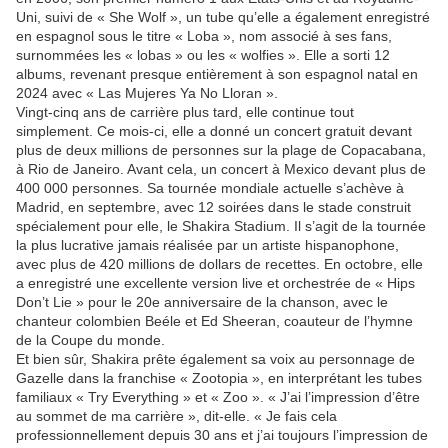
Uni, suivi de « She Wolf », un tube qu’elle a également enregistré
en espagnol sous le titre « Loba », nom associé à ses fans,
surnommées les « lobas » ou les « wolfies ». Elle a sorti 12
albums, revenant presque entièrement à son espagnol natal en
2024 avec « Las Mujeres Ya No Lloran ».
Vingt-cinq ans de carrière plus tard, elle continue tout
simplement. Ce mois-ci, elle a donné un concert gratuit devant
plus de deux millions de personnes sur la plage de Copacabana,
à Rio de Janeiro. Avant cela, un concert à Mexico devant plus de
400 000 personnes. Sa tournée mondiale actuelle s’achève à
Madrid, en septembre, avec 12 soirées dans le stade construit
spécialement pour elle, le Shakira Stadium. Il s’agit de la tournée
la plus lucrative jamais réalisée par un artiste hispanophone,
avec plus de 420 millions de dollars de recettes. En octobre, elle
a enregistré une excellente version live et orchestrée de « Hips
Don’t Lie » pour le 20e anniversaire de la chanson, avec le
chanteur colombien Beéle et Ed Sheeran, coauteur de l’hymne
de la Coupe du monde.
Et bien sûr, Shakira prête également sa voix au personnage de
Gazelle dans la franchise « Zootopia », en interprétant les tubes
familiaux « Try Everything » et « Zoo ». « J’ai l’impression d’être
au sommet de ma carrière », dit-elle. « Je fais cela
professionnellement depuis 30 ans et j’ai toujours l’impression de