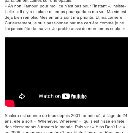
parfaitement coiffés sur une épaule.
« Ah non, l’amour, pour moi, ce n’est pas pour l’instant », insiste-
t-elle. « Il n’y a ni place ni temps pour ça dans ma vie. Ma vie est
déjà bien remplie. Mes enfants sont ma priorité. Et ma carrière.
Curieusement, je suis passionnée par ma carrière comme je ne
l’ai jamais été de ma vie. Je profite aussi de mon temps seule. »
Shakira est connue de tous depuis 2001, année où, à l'âge de 24
ans, elle a sorti « Whenever, Wherever », qui s'est hissé en tête
des classements à travers le monde. Puis vint « Hips Don’t Lie »
en 2006, son premier numéro 1 aux États-Unis et au Royaume-