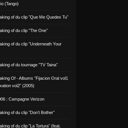
io (Tango)
aking of du clip "Que Me Quedes Tu"
aking of du clip "The One"
aking of du clip "Underneath Your
aking of du tournage "TV Taina"
aking Of - Albums "Fijacion Oral vol1
xation vol2" (2005)
006 : Campagne Verizon
king of du clip "Don't Bother"
king of du clip "La Tortura" (feat.