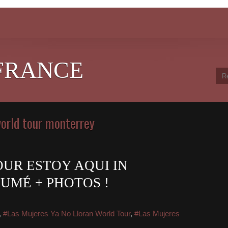
FRANCE
world tour monterrey
UR ESTOY AQUI IN
UMÉ + PHOTOS !
,
#Las Mujeres Ya No Lloran World Tour
,
#Las Mujeres