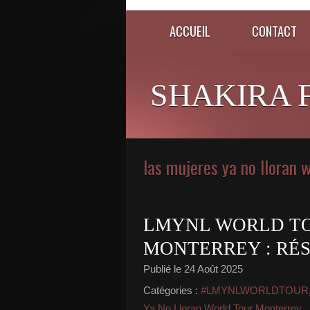
ACCUEIL
CONTACT
SHAKIRA 
las mujeres ya no lloran 
LMYNL WORLD TO
MONTERREY : RÉS
Publié le
24 Août 2025
Catégories :
#LMYNLWORLDTOUR
Ya No Lloran World Tour Monterrey