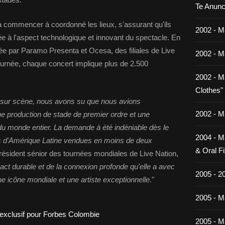
Te Anunc
 a commencer à coordonné les lieux, s'assurant qu'ils
2002 - M
ée à l'aspect technologique et innovant du spectacle. En
ée par Paramo Presenta et Ocesa, des filiales de Live
2002 - M
tournée, chaque concert implique plus de 2.500
2002 - M
Clothes"
r sur scène, nous avons su que nous avions
2002 - M
une production de stade de premier ordre et une
 du monde entier. La demande à été indéniable dès le
2004 - M
es d'Amérique Latine vendues en moins de deux
& Oral Fi
président sénior des tournées mondiales de Live Nation,
ct durable et de la connexion profonde qu'elle a avec
2005 - 2
e icône mondiale et une artiste exceptionnelle.
"
2005 - Ma
2005 - Ma