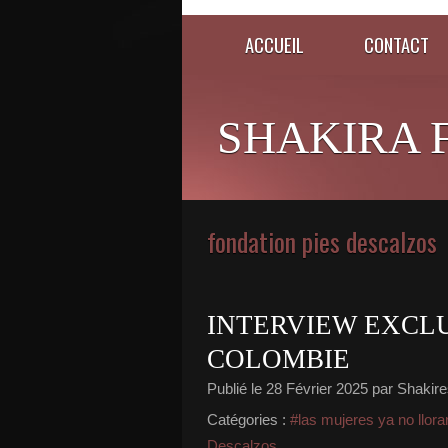
ACCUEIL
CONTACT
SHAKIRA 
fondation pies descalzos
INTERVIEW EXCLU
COLOMBIE
Publié le
28 Février 2025
par Shakir
Catégories :
#las mujeres ya no llora
Descalzos